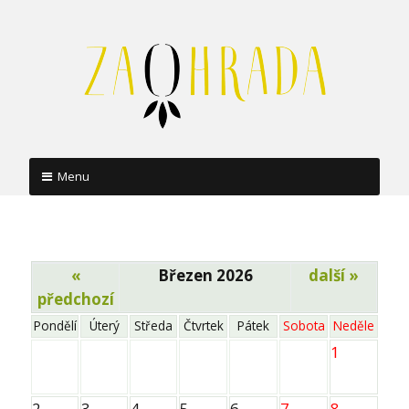
Menu
Skip
to
content
«
Březen 2026
další »
předchozí
Pondělí
Úterý
Středa
Čtvrtek
Pátek
Sobota
Neděle
1
2
3
4
5
6
7
8