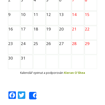
9
10
11
12
13
14
15
16
17
18
19
20
21
22
23
24
25
26
27
28
29
30
31
Kalendář vyvinut a podporován
Kieran O'Shea
Facebook
Twitter
Share