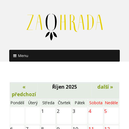
Menu
Skip
to
content
«
Říjen 2025
další »
předchozí
Pondělí
Úterý
Středa
Čtvrtek
Pátek
Sobota
Neděle
1
2
3
4
5
6
7
8
9
10
11
12