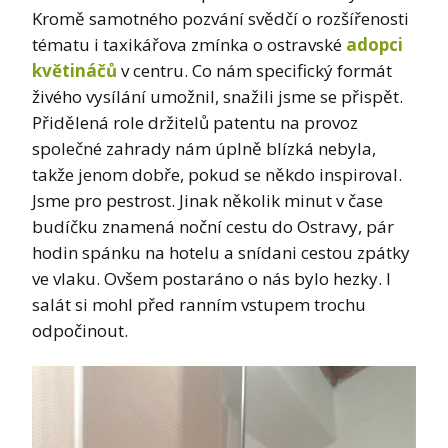
Kromě samotného pozvání svědčí o rozšířenosti
tématu i taxikářova zmínka o ostravské
adopci
květináčů
v centru. Co nám specifický formát
živého vysílání umožnil, snažili jsme se přispět.
Přidělená role držitelů patentu na provoz
společné zahrady nám úplně blízká nebyla,
takže jenom dobře, pokud se někdo inspiroval.
Jsme pro pestrost. Jinak několik minut v čase
budíčku znamená noční cestu do Ostravy, pár
hodin spánku na hotelu a snídani cestou zpátky
ve vlaku. Ovšem postaráno o nás bylo hezky. I
salát si mohl před ranním vstupem trochu
odpočinout.