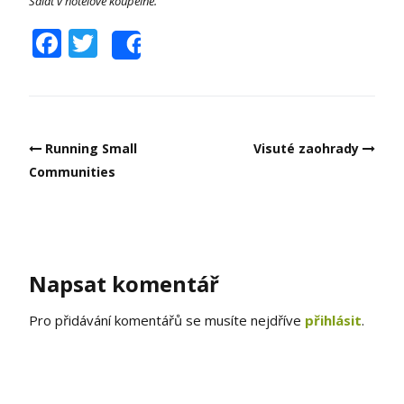
Salát v hotelové koupelně.
Facebook
Twitter
Share
Post
Running Small
Visuté zaohrady
navigation
Communities
Napsat komentář
Pro přidávání komentářů se musíte nejdříve
přihlásit
.