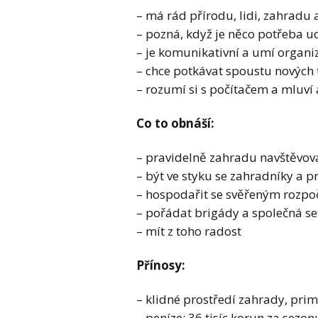
– má rád přírodu, lidi, zahradu 
– pozná, když je něco potřeba ud
– je komunikativní a umí organi
– chce potkávat spoustu nových 
– rozumí si s počítačem a mluví 
Co to obnáší:
– pravidelně zahradu navštěvovat
– být ve styku se zahradníky a 
– hospodařit se svěřeným rozp
– pořádat brigády a společná se
– mít z toho radost
Přínosy:
– klidné prostředí zahrady, prim
– peníze: 36 tisíc korun za sezon