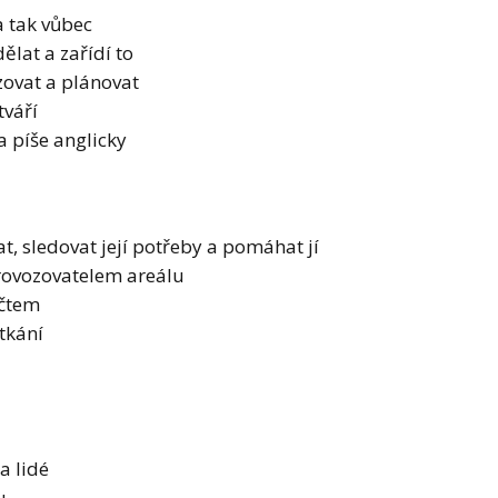
a tak vůbec
ělat a zařídí to
zovat a plánovat
tváří
a píše anglicky
, sledovat její potřeby a pomáhat jí
provozovatelem areálu
očtem
tkání
a lidé
u