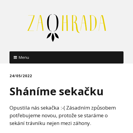
Menu
Skip
to
24/05/2022
content
Sháníme sekačku
Opustila nás sekačka :-( Zásadním způsobem
potřebujeme novou, protože se staráme o
sekání trávníku nejen mezi záhony.