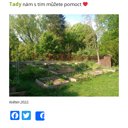
Tady
nám s tím můžete pomoct
Květen 2022.
Facebook
Twitter
Share