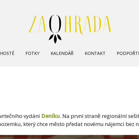
Skip
HOSTÉ
FOTKY
KALENDÁŘ
KONTAKT
PODPOŘT
to
content
čtvrtečního vydání
Deníku
. Na první straně regionální seš
í pozemku, který chce město předat novému nájemci bez n