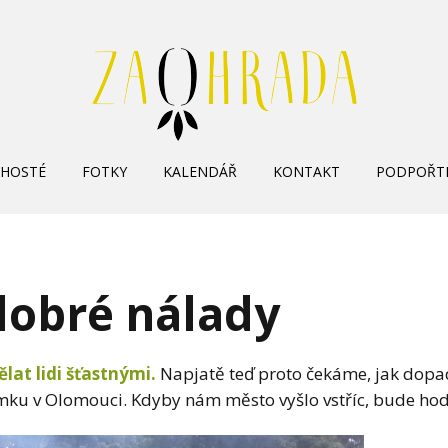
Skip
HOSTÉ
FOTKY
KALENDÁŘ
KONTAKT
PODPOŘT
to
content
dobré nálady
lat lidi šťastnými.
Napjatě teď proto čekáme, jak dopa
mku v Olomouci. Kdyby nám město vyšlo vstříc, bude hod