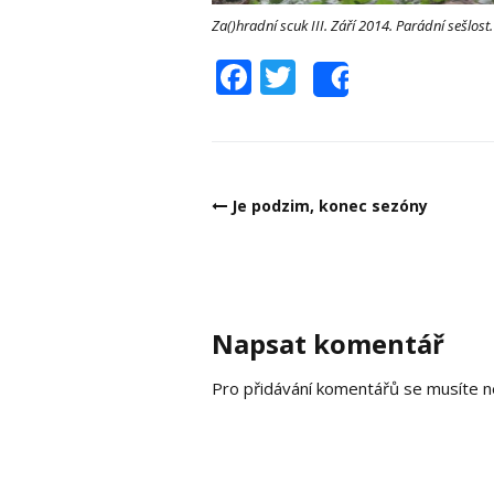
Za()hradní scuk III. Září 2014. Parádní sešlost
Facebook
Twitter
Share
Post
Je podzim, konec sezóny
navigation
Napsat komentář
Pro přidávání komentářů se musíte n