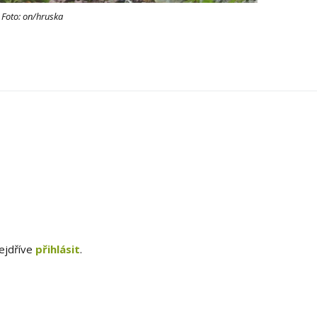
. Foto: on/hruska
ejdříve
přihlásit
.