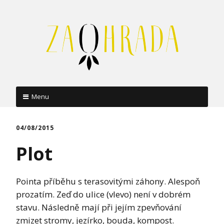
Menu
Skip
to
04/08/2015
content
Plot
Pointa příběhu s terasovitými záhony. Alespoň
prozatím. Zeď do ulice (vlevo) není v dobrém
stavu. Následně mají při jejím zpevňování
zmizet stromy, jezírko, bouda, kompost.