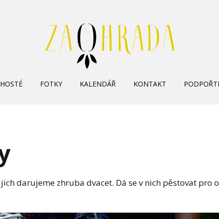
Skip
HOSTÉ
FOTKY
KALENDÁŘ
KONTAKT
PODPOŘT
to
content
y
ich darujeme zhruba dvacet. Dá se v nich pěstovat pro ok