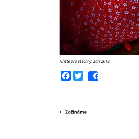
Hřiště pro všechny, září 2013.
Facebook
Twitter
Share
Post
Začínáme
navigation