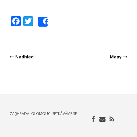
Facebook
Twitter
Share
Post
Nadhled
Mapy
navigation
ZA()HRADA. OLOMOUC. SETKÁVÁME SE.
Facebook
Email
RSS