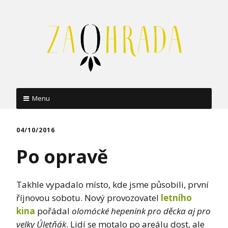
Menu
Skip
to
04/10/2016
content
Po opravě
Takhle vypadalo místo, kde jsme působili, první
říjnovou sobotu. Nový provozovatel
letního
kina
pořádal
olomócké hepenink pro děcka aj pro
velky Úletňák
. Lidí se motalo po areálu dost, ale