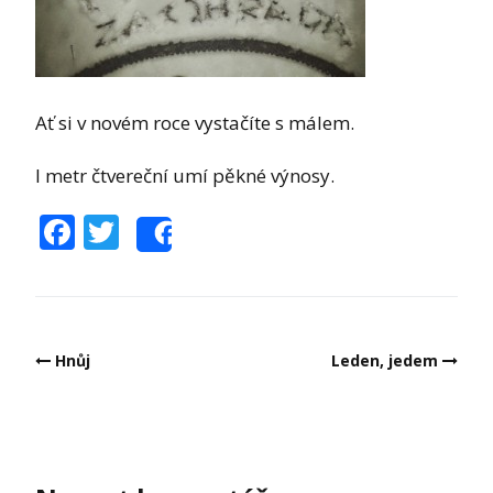
Ať si v novém roce vystačíte s málem.
I metr čtvereční umí pěkné výnosy.
Facebook
Twitter
Share
Post
Hnůj
Leden, jedem
navigation