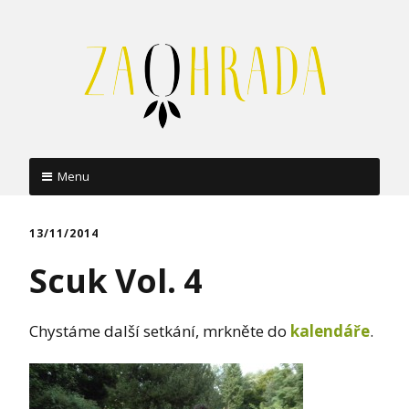
Menu
Skip
to
13/11/2014
content
Scuk Vol. 4
Chystáme další setkání, mrkněte do
kalendáře
.