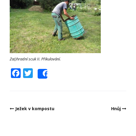
Za()hradní scuk II. Přikulování.
Facebook
Twitter
Share
Post
Ježek v kompostu
Hnůj
navigation