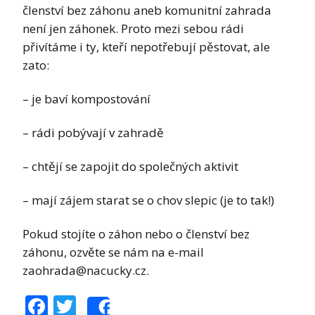
členství bez záhonu aneb komunitní zahrada
není jen záhonek. Proto mezi sebou rádi
přivítáme i ty, kteří nepotřebují pěstovat, ale
zato:
– je baví kompostování
– rádi pobývají v zahradě
– chtějí se zapojit do společných aktivit
– mají zájem starat se o chov slepic (je to tak!)
Pokud stojíte o záhon nebo o členství bez
záhonu, ozvěte se nám na e-mail
zaohrada@nacucky.cz.
Facebook
Twitter
Share