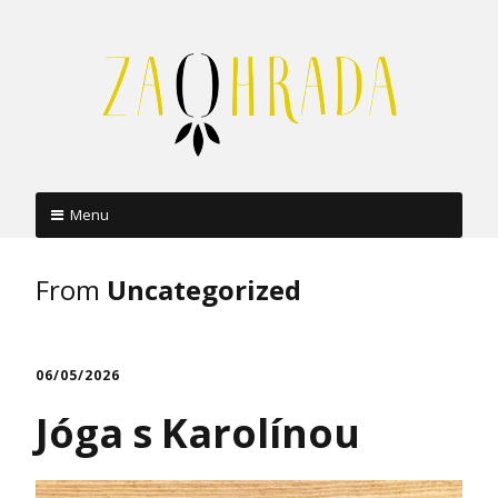
Menu
Skip
to
From
Uncategorized
content
06/05/2026
Jóga s Karolínou