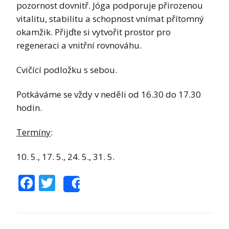
pozornost dovnitř. Jóga podporuje přirozenou
vitalitu, stabilitu a schopnost vnímat přítomný
okamžik. Přijďte si vytvořit prostor pro
regeneraci a vnitřní rovnováhu.
Cvičící podložku s sebou.
Potkáváme se vždy v neděli od 16.30 do 17.30
hodin.
Termíny
:
10. 5., 17. 5., 24. 5., 31. 5.
Facebook
Twitter
Share