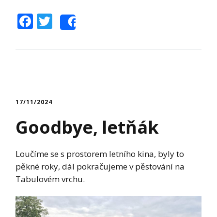
Facebook
Twitter
Share
17/11/2024
Goodbye, letňák
Loučíme se s prostorem letního kina, byly to
pěkné roky, dál pokračujeme v pěstování na
Tabulovém vrchu.