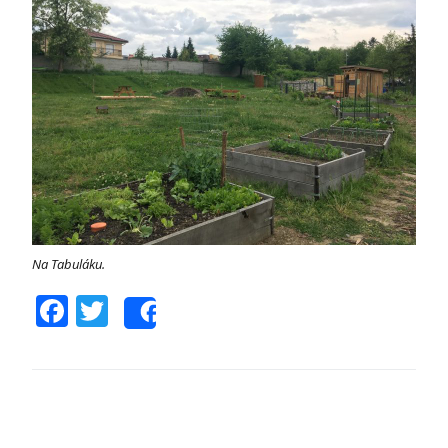
Na Tabuláku.
Facebook
Twitter
Share