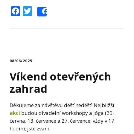
Facebook
Twitter
Share
08/06/2025
Víkend otevřených
zahrad
Děkujeme za návštěvu déšť nedéšť! Nejbližší
akcí
budou divadelní workshopy a jóga (29.
června, 13. července a 27. července, vždy v 17
hodin), jste zváni.