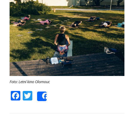
Foto: Letní kino Olomouc
Facebook
Twitter
Share