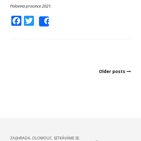
Polovina prosince 2021.
Facebook
Twitter
Share
Posts
Older posts
navigation
ZA()HRADA. OLOMOUC. SETKÁVÁME SE.