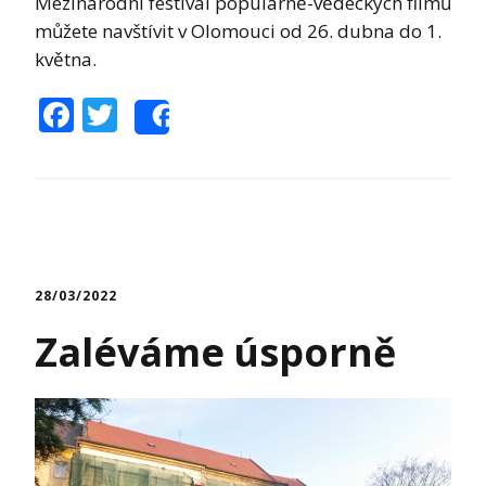
Mezinárodní festival populárně-vědeckých filmů
můžete navštívit v Olomouci od 26. dubna do 1.
května.
Facebook
Twitter
Share
28/03/2022
Zaléváme úsporně