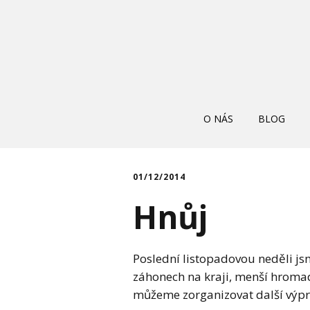
O NÁS
BLOG
01/12/2014
Hnůj
Poslední listopadovou neděli jsm
záhonech na kraji, menší hromada
můžeme zorganizovat další výpra