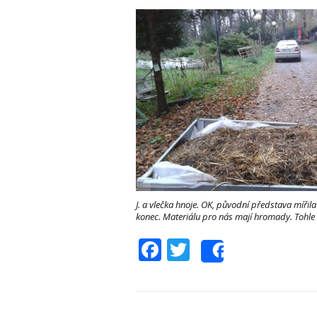
J. a vlečka hnoje. OK, původní představa mířil
konec. Materiálu pro nás mají hromady. Tohle 
Facebook
Twitter
Share