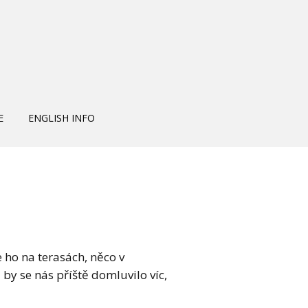
E
ENGLISH INFO
e ho na terasách, něco v
by se nás příště domluvilo víc,