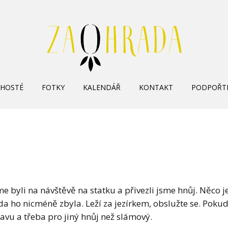
Skip
HOSTÉ
FOTKY
KALENDÁŘ
KONTAKT
PODPOŘT
to
content
e byli na návštěvě na statku a přivezli jsme hnůj. Něco j
 ho nicméně zbyla. Leží za jezírkem, obslužte se. Pokud 
vu a třeba pro jiný hnůj než slámový.