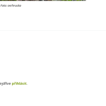
. Foto: on/hruska
ejdříve
přihlásit
.