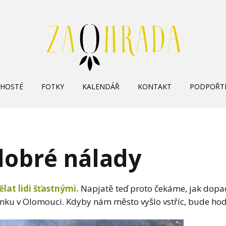
Skip
HOSTÉ
FOTKY
KALENDÁŘ
KONTAKT
PODPOŘT
to
content
dobré nálady
lat lidi šťastnými.
Napjatě teď proto čekáme, jak dopa
mku v Olomouci. Kdyby nám město vyšlo vstříc, bude hod