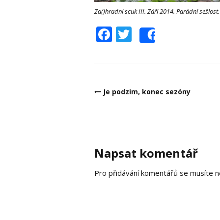
Za()hradní scuk III. Září 2014. Parádní sešlost
Facebook
Twitter
Share
Post
Je podzim, konec sezóny
navigation
Napsat komentář
Pro přidávání komentářů se musíte n